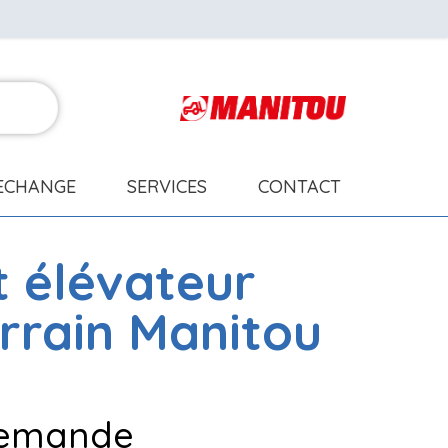
RECHANGE
SERVICES
CONTACT
t élévateur
errain
Manitou
 demande